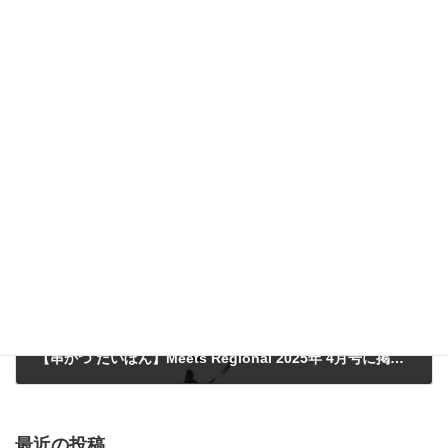
【大阪府 摂津市 店頭買取】エシェゾー 2006 エマニュエル ルジェ 750ml グランクリュ
2024年8月17日
次の記事
【串かつ だいぼん】Meets Regional 2025年 4月号に掲載していただきました！！
2025年5月27日
最近の投稿